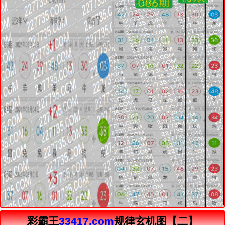
彩霸王
33417.com
规律玄机图【二】