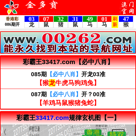
彩霸王33417.com【必中八肖】
085期
【必中八肖】
开龙03准
【猴
龙
牛虎马狗鸡兔】
087期
【必中八肖】
开？00准
【羊鸡马鼠猴猪兔蛇】
彩霸王
33417.com
规律玄机图【一】