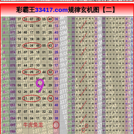
彩霸王
33417.com
规律玄机图【二】