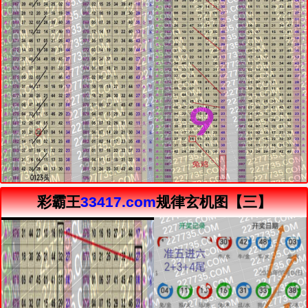
彩霸王
33417.com
规律玄机图【三】