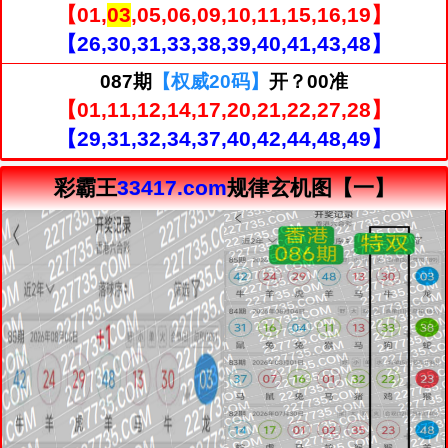
【01,
03
,05,06,09,10,11,15,16,19】
【26,30,31,33,38,39,40,41,43,48】
087期
【权威20码】
开？00准
【01,11,12,14,17,20,21,22,27,28】
【29,31,32,34,37,40,42,44,48,49】
彩霸王
33417.com
规律玄机图【一】