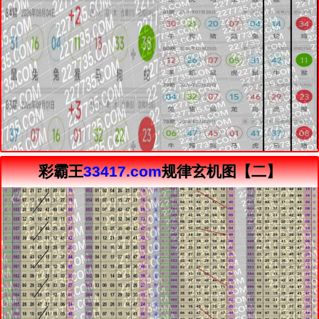
彩霸王
33417.com
规律玄机图【二】