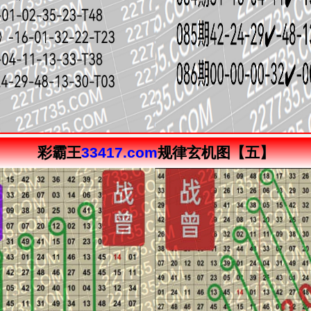
彩霸王
33417.com
规律玄机图【五】