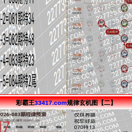
彩霸王
33417.com
规律玄机图【二】