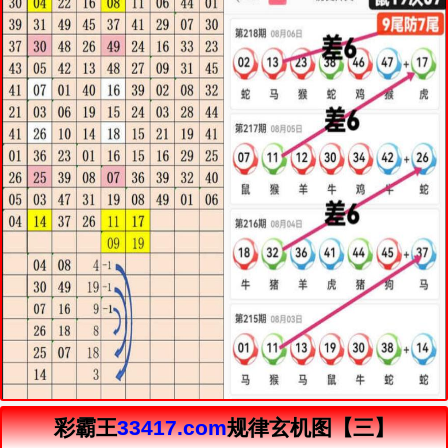
彩霸王
33417.com
规律玄机图【三】